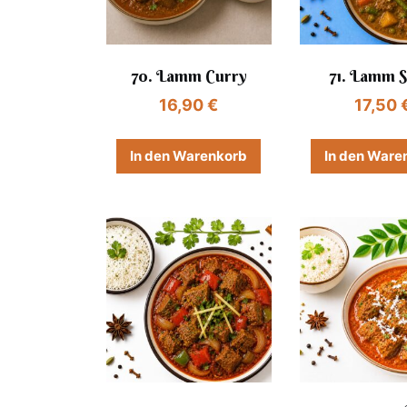
70. Lamm Curry
71. Lamm S
16,90
€
17,50
In den Warenkorb
In den Ware