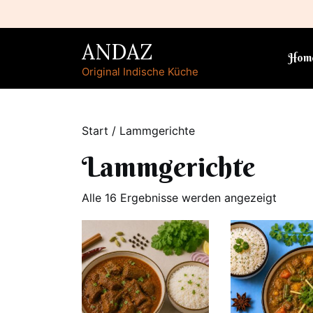
Skip
to
content
ANDAZ
Hom
Original Indische Küche
Start
/ Lammgerichte
Lammgerichte
Alle 16 Ergebnisse werden angezeigt