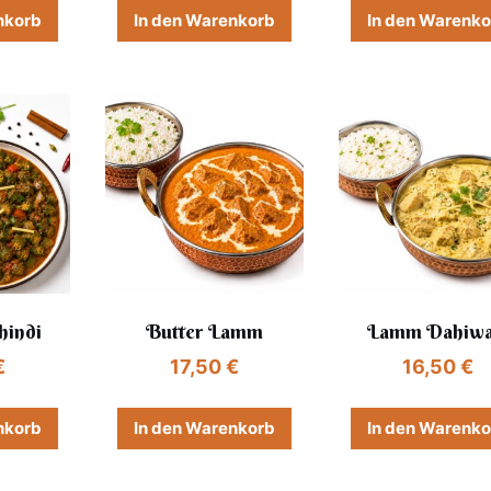
nkorb
In den Warenkorb
In den Warenk
hindi
Butter Lamm
Lamm Dahiwa
€
17,50
€
16,50
€
nkorb
In den Warenkorb
In den Warenk