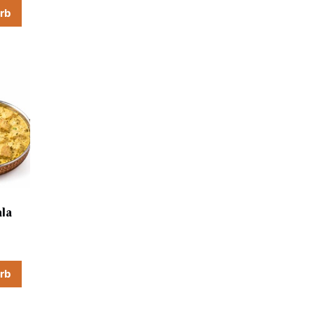
orb
la
orb