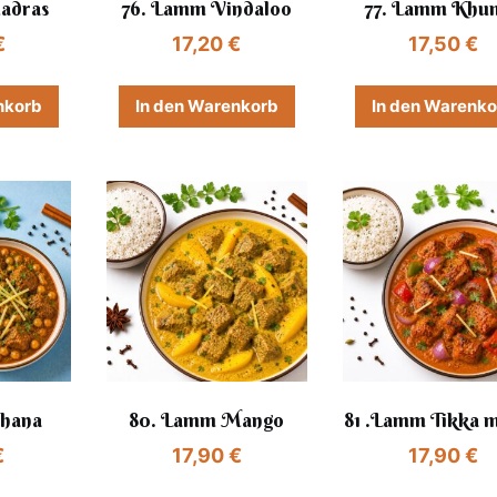
adras
76. Lamm Vindaloo
77. Lamm Khu
€
17,20
€
17,50
€
nkorb
In den Warenkorb
In den Warenk
Chana
80. Lamm Mango
81 .Lamm Tikka m
€
17,90
€
17,90
€