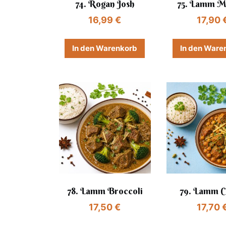
74. Rogan Josh
75. Lamm M
16,99
€
17,90
In den Warenkorb
In den Ware
78. Lamm Broccoli
79. Lamm 
17,50
€
17,70