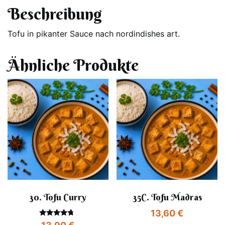
Beschreibung
Tofu in pikanter Sauce nach nordindishes art.
Ähnliche Produkte
30. Tofu Curry
35C. Tofu Madras
13,60
€
Bewertet